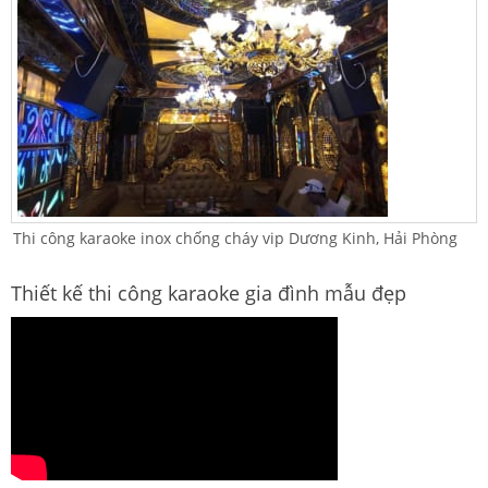
Thi công karaoke inox chống cháy vip Dương Kinh, Hải Phòng
Thiết kế thi công karaoke gia đình mẫu đẹp