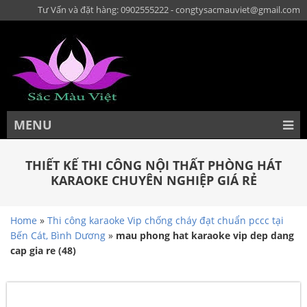
Tư Vấn và đặt hàng: 0902555222 - congtysacmauviet@gmail.com
MENU
THIẾT KẾ THI CÔNG NỘI THẤT PHÒNG HÁT
KARAOKE CHUYÊN NGHIỆP GIÁ RẺ
Home
»
Thi công karaoke Vip chống cháy đạt chuẩn pccc tại
Bến Cát, Bình Dương
»
mau phong hat karaoke vip dep dang
cap gia re (48)