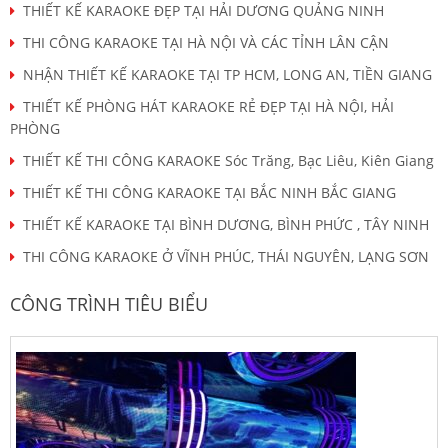
THIẾT KẾ KARAOKE ĐẸP TẠI HẢI DƯƠNG QUẢNG NINH
THI CÔNG KARAOKE TẠI HÀ NỘI VÀ CÁC TỈNH LÂN CẬN
NHẬN THIẾT KẾ KARAOKE TẠI TP HCM, LONG AN, TIỀN GIANG
THIẾT KẾ PHÒNG HÁT KARAOKE RẺ ĐẸP TẠI HÀ NỘI, HẢI
PHÒNG
THIẾT KẾ THI CÔNG KARAOKE Sóc Trăng, Bạc Liêu, Kiên Giang
THIẾT KẾ THI CÔNG KARAOKE TẠI BẮC NINH BẮC GIANG
THIẾT KẾ KARAOKE TẠI BÌNH DƯƠNG, BÌNH PHỨC , TÂY NINH
THI CÔNG KARAOKE Ở VĨNH PHÚC, THÁI NGUYÊN, LẠNG SƠN
CÔNG TRÌNH TIÊU BIỂU