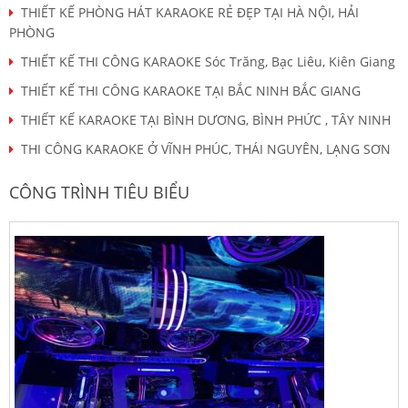
THIẾT KẾ PHÒNG HÁT KARAOKE RẺ ĐẸP TẠI HÀ NỘI, HẢI
PHÒNG
THIẾT KẾ THI CÔNG KARAOKE Sóc Trăng, Bạc Liêu, Kiên Giang
THIẾT KẾ THI CÔNG KARAOKE TẠI BẮC NINH BẮC GIANG
THIẾT KẾ KARAOKE TẠI BÌNH DƯƠNG, BÌNH PHỨC , TÂY NINH
THI CÔNG KARAOKE Ở VĨNH PHÚC, THÁI NGUYÊN, LẠNG SƠN
CÔNG TRÌNH TIÊU BIỂU