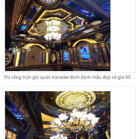
Thi công trọn gói quán Karaoke Bình Định mẫu đẹp và giá RẺ