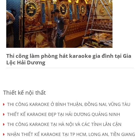
Thi công làm phòng hát karaoke gia đình tại Gia
Lộc Hải Dương
Thiết kế nội thất
THI CÔNG KARAOKE Ở BÌNH THUẬN, ĐỒNG NAI, VŨNG TÀU
THIẾT KẾ KARAOKE ĐẸP TẠI HẢI DƯƠNG QUẢNG NINH
THI CÔNG KARAOKE TẠI HÀ NỘI VÀ CÁC TỈNH LÂN CẬN
NHẬN THIẾT KẾ KARAOKE TẠI TP HCM, LONG AN, TIỀN GIANG