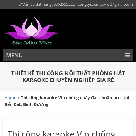
Tư Vấn và đặt hàng: 0902555222 - congtysacmauviet@gmail.com
MENU
THIẾT KẾ THI CÔNG NỘI THẤT PHÒNG HÁT
KARAOKE CHUYÊN NGHIỆP GIÁ RẺ
Home
»
Thi công karaoke Vip chống cháy đạt chuẩn pccc tại
Bến Cát, Bình Dương
Thi công karaoke Vip chống