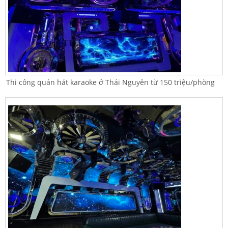
Thi công quán hát karaoke ở Thái Nguyên từ 150 triệu/phòng