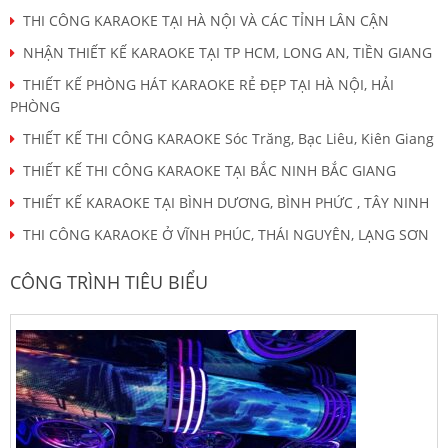
THI CÔNG KARAOKE TẠI HÀ NỘI VÀ CÁC TỈNH LÂN CẬN
NHẬN THIẾT KẾ KARAOKE TẠI TP HCM, LONG AN, TIỀN GIANG
THIẾT KẾ PHÒNG HÁT KARAOKE RẺ ĐẸP TẠI HÀ NỘI, HẢI
PHÒNG
THIẾT KẾ THI CÔNG KARAOKE Sóc Trăng, Bạc Liêu, Kiên Giang
THIẾT KẾ THI CÔNG KARAOKE TẠI BẮC NINH BẮC GIANG
THIẾT KẾ KARAOKE TẠI BÌNH DƯƠNG, BÌNH PHỨC , TÂY NINH
THI CÔNG KARAOKE Ở VĨNH PHÚC, THÁI NGUYÊN, LẠNG SƠN
CÔNG TRÌNH TIÊU BIỂU