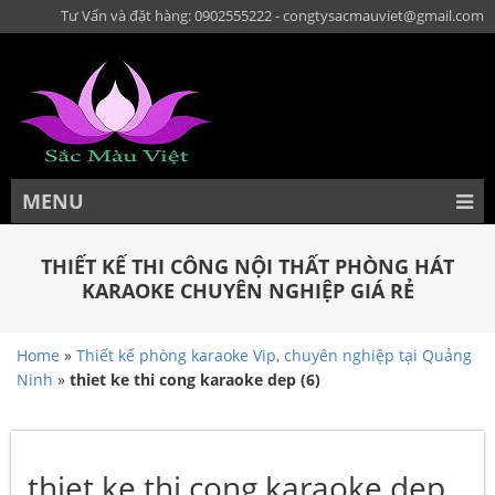
Tư Vấn và đặt hàng: 0902555222 - congtysacmauviet@gmail.com
MENU
THIẾT KẾ THI CÔNG NỘI THẤT PHÒNG HÁT
KARAOKE CHUYÊN NGHIỆP GIÁ RẺ
Home
»
Thiết kế phòng karaoke Vip, chuyên nghiệp tại Quảng
Ninh
»
thiet ke thi cong karaoke dep (6)
thiet ke thi cong karaoke dep