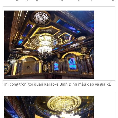
Thi công trọn gói quán Karaoke Bình Định mẫu đẹp và giá RẺ