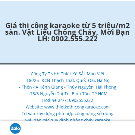
Giá thi công karaoke từ 5 triệu/m2
sàn. Vật Liệu Chống Cháy, Mời Bạn
LH: 0902.555.222
Công Ty TNHH Thiết Kế Sắc Màu Việt
- D6/25- KCN Thạch Thất, Quốc Oai, Hà Nội
- Thôn 4A Kênh Giang - Thủy Nguyên, Hải Phòng
- 78/3 Nguyễn Thị Tú, Bình Tân, TP HCM
Hotline 24/7: 0902555222
Website: www.thietkethicongkaraoke.com
Tư vấn xây dựng phù hợp công năng sử dụng
Giải đáp các quy định phòng cháy karaoke
Nhận làm mới, nâng cấp, sửa chữa cải tạo phòng karaoke
chống cháy