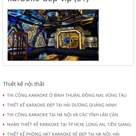
Thiết kế nội thất
THI CÔNG KARAOKE Ở BÌNH THUẬN, ĐỒNG NAI, VŨNG TÀU
THIẾT KẾ KARAOKE ĐẸP TẠI HẢI DƯƠNG QUẢNG NINH
THI CÔNG KARAOKE TẠI HÀ NỘI VÀ CÁC TỈNH LÂN CẬN
NHẬN THIẾT KẾ KARAOKE TẠI TP HCM, LONG AN, TIỀN GIANG
THIẾT KẾ PHÒNG HÁT KARAOKE RẺ ĐẸP TẠI HÀ NỘI, HẢI