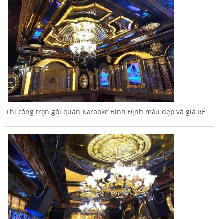
Thi công trọn gói quán Karaoke Bình Định mẫu đẹp và giá RẺ