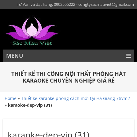
Tư Vấn và đặt hàng: 0902555222 - congtysacmauviet@gmail.com
MENU
THIẾT KẾ THI CÔNG NỘI THẤT PHÒNG HÁT
KARAOKE CHUYÊN NGHIỆP GIÁ RẺ
Home
»
Thiết kế karaoke phong cách mới tại Hà Giang 7tr/m2
»
karaoke-dep-vip (31)
karaoke-dep-vip (31)