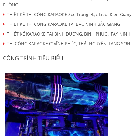
PHÒNG
THIẾT KẾ THI CÔNG KARAOKE Sóc Trăng, Bạc Liêu, Kiên Giang
THIẾT KẾ THI CÔNG KARAOKE TẠI BẮC NINH BẮC GIANG
THIẾT KẾ KARAOKE TẠI BÌNH DƯƠNG, BÌNH PHỨC , TÂY NINH
THI CÔNG KARAOKE Ở VĨNH PHÚC, THÁI NGUYÊN, LẠNG SƠN
CÔNG TRÌNH TIÊU BIỂU