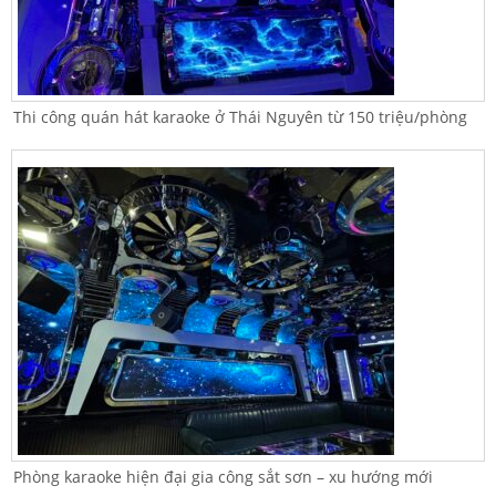
Thi công quán hát karaoke ở Thái Nguyên từ 150 triệu/phòng
Phòng karaoke hiện đại gia công sắt sơn – xu hướng mới