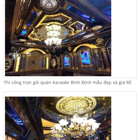
Thi công trọn gói quán Karaoke Bình Định mẫu đẹp và giá RẺ