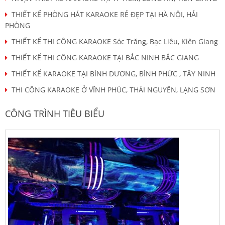
THIẾT KẾ PHÒNG HÁT KARAOKE RẺ ĐẸP TẠI HÀ NỘI, HẢI
PHÒNG
THIẾT KẾ THI CÔNG KARAOKE Sóc Trăng, Bạc Liêu, Kiên Giang
THIẾT KẾ THI CÔNG KARAOKE TẠI BẮC NINH BẮC GIANG
THIẾT KẾ KARAOKE TẠI BÌNH DƯƠNG, BÌNH PHỨC , TÂY NINH
THI CÔNG KARAOKE Ở VĨNH PHÚC, THÁI NGUYÊN, LẠNG SƠN
CÔNG TRÌNH TIÊU BIỂU