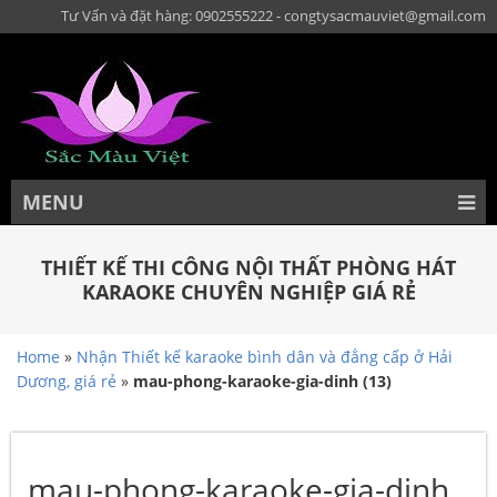
Tư Vấn và đặt hàng: 0902555222 - congtysacmauviet@gmail.com
MENU
THIẾT KẾ THI CÔNG NỘI THẤT PHÒNG HÁT
KARAOKE CHUYÊN NGHIỆP GIÁ RẺ
Home
»
Nhận Thiết kế karaoke bình dân và đẳng cấp ở Hải
Dương, giá rẻ
»
mau-phong-karaoke-gia-dinh (13)
mau-phong-karaoke-gia-dinh