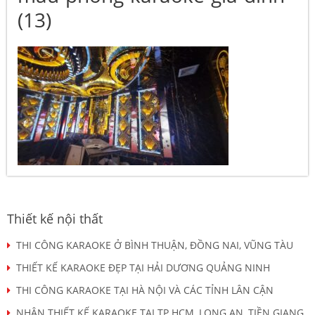
(13)
Thiết kế nội thất
THI CÔNG KARAOKE Ở BÌNH THUẬN, ĐỒNG NAI, VŨNG TÀU
THIẾT KẾ KARAOKE ĐẸP TẠI HẢI DƯƠNG QUẢNG NINH
THI CÔNG KARAOKE TẠI HÀ NỘI VÀ CÁC TỈNH LÂN CẬN
NHẬN THIẾT KẾ KARAOKE TẠI TP HCM, LONG AN, TIỀN GIANG