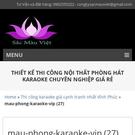
Tư Vấn và đặt hàng: 0902555222 - congtysacmauviet@gmail.com
MENU
THIẾT KẾ THI CÔNG NỘI THẤT PHÒNG HÁT
KARAOKE CHUYÊN NGHIỆP GIÁ RẺ
Home
»
Thi công karaoke giá cạnh tranh nhất Vĩnh Phúc
»
mau-phong-karaoke-vip (27)
mau-phong-karaoke-vip (27)