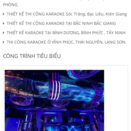
PHÒNG
THIẾT KẾ THI CÔNG KARAOKE Sóc Trăng, Bạc Liêu, Kiên Giang
THIẾT KẾ THI CÔNG KARAOKE TẠI BẮC NINH BẮC GIANG
THIẾT KẾ KARAOKE TẠI BÌNH DƯƠNG, BÌNH PHỨC , TÂY NINH
THI CÔNG KARAOKE Ở VĨNH PHÚC, THÁI NGUYÊN, LẠNG SƠN
CÔNG TRÌNH TIÊU BIỂU