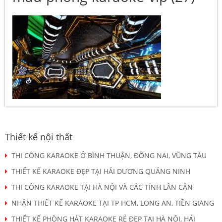
Thiết kế nội thất
THI CÔNG KARAOKE Ở BÌNH THUẬN, ĐỒNG NAI, VŨNG TÀU
THIẾT KẾ KARAOKE ĐẸP TẠI HẢI DƯƠNG QUẢNG NINH
THI CÔNG KARAOKE TẠI HÀ NỘI VÀ CÁC TỈNH LÂN CẬN
NHẬN THIẾT KẾ KARAOKE TẠI TP HCM, LONG AN, TIỀN GIANG
THIẾT KẾ PHÒNG HÁT KARAOKE RẺ ĐẸP TẠI HÀ NỘI, HẢI