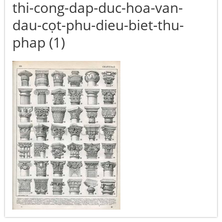
thi-cong-dap-duc-hoa-van-
dau-cọt-phu-dieu-biet-thu-
phap (1)