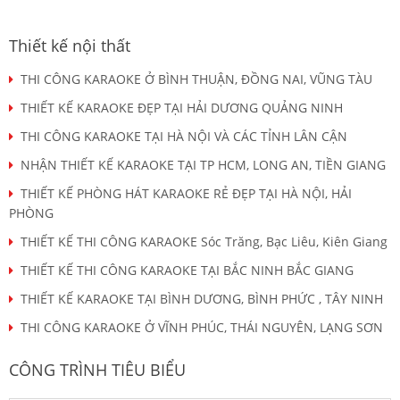
Thiết kế nội thất
THI CÔNG KARAOKE Ở BÌNH THUẬN, ĐỒNG NAI, VŨNG TÀU
THIẾT KẾ KARAOKE ĐẸP TẠI HẢI DƯƠNG QUẢNG NINH
THI CÔNG KARAOKE TẠI HÀ NỘI VÀ CÁC TỈNH LÂN CẬN
NHẬN THIẾT KẾ KARAOKE TẠI TP HCM, LONG AN, TIỀN GIANG
THIẾT KẾ PHÒNG HÁT KARAOKE RẺ ĐẸP TẠI HÀ NỘI, HẢI
PHÒNG
THIẾT KẾ THI CÔNG KARAOKE Sóc Trăng, Bạc Liêu, Kiên Giang
THIẾT KẾ THI CÔNG KARAOKE TẠI BẮC NINH BẮC GIANG
THIẾT KẾ KARAOKE TẠI BÌNH DƯƠNG, BÌNH PHỨC , TÂY NINH
THI CÔNG KARAOKE Ở VĨNH PHÚC, THÁI NGUYÊN, LẠNG SƠN
CÔNG TRÌNH TIÊU BIỂU