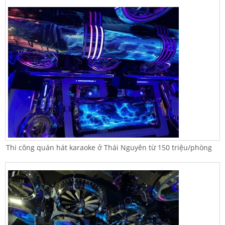
Thi công quán hát karaoke ở Thái Nguyên từ 150 triệu/phòng