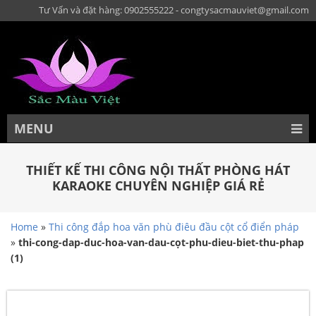
Tư Vấn và đặt hàng: 0902555222 - congtysacmauviet@gmail.com
MENU
THIẾT KẾ THI CÔNG NỘI THẤT PHÒNG HÁT
KARAOKE CHUYÊN NGHIỆP GIÁ RẺ
Home
»
Thi công đắp hoa văn phù điêu đầu cột cổ điển pháp
»
thi-cong-dap-duc-hoa-van-dau-cọt-phu-dieu-biet-thu-phap
(1)