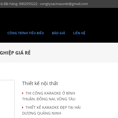
và đặt hàng: 0902555222 - congtysacmauviet@gmail.com
CÔNG TRÌNH TIÊU BIỂU
BÁO GIÁ
LIÊN HỆ
GHIỆP GIÁ RẺ
Thiết kế nội thất
THI CÔNG KARAOKE Ở BÌNH
THUẬN, ĐỒNG NAI, VŨNG TÀU
THIẾT KẾ KARAOKE ĐẸP TẠI HẢI
DƯƠNG QUẢNG NINH