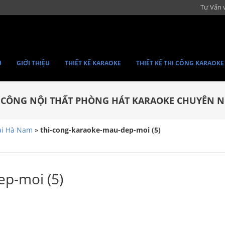
Tư Vấn 
Ủ
GIỚI THIỆU
THIẾT KẾ KARAOKE
THIẾT KẾ THI CÔNG KARAOKE
I CÔNG NỘI THẤT PHÒNG HÁT KARAOKE CHUYÊN N
tại Hà Nam
»
thi-cong-karaoke-mau-dep-moi (5)
ep-moi (5)