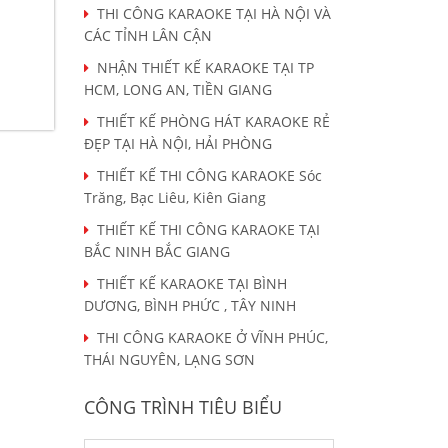
THI CÔNG KARAOKE TẠI HÀ NỘI VÀ
CÁC TỈNH LÂN CẬN
NHẬN THIẾT KẾ KARAOKE TẠI TP
HCM, LONG AN, TIỀN GIANG
THIẾT KẾ PHÒNG HÁT KARAOKE RẺ
ĐẸP TẠI HÀ NỘI, HẢI PHÒNG
THIẾT KẾ THI CÔNG KARAOKE Sóc
Trăng, Bạc Liêu, Kiên Giang
THIẾT KẾ THI CÔNG KARAOKE TẠI
BẮC NINH BẮC GIANG
THIẾT KẾ KARAOKE TẠI BÌNH
DƯƠNG, BÌNH PHỨC , TÂY NINH
THI CÔNG KARAOKE Ở VĨNH PHÚC,
THÁI NGUYÊN, LẠNG SƠN
CÔNG TRÌNH TIÊU BIỂU