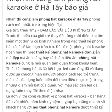
karaoke ở Hà Tây báo giá
Nhận
thi công làm phòng hát karaoke ở Hà Tây
phong
cách mới nhất, trẻ trung hiện đại.
Giá từ 5 triệu 1m2 – ĐẢM BẢO VẬT LIỆU KHÔNG CHÁY
Trước thị hiếu của giới trẻ thay đổi từng thời điểm, thì tìm
kiếm một đơn vị có kinh nghiệm trong việc thiết kế phòng
hát có lẽ sẽ làm bạn trăn trở. Để có một phòng hát karaoke
hoàn hảo thì việc
thiết kế phòng hát karaoke đơn giản
mà
đẹp
mà ánh sáng hay cách âm tiêu âm
phòng hát
karaoke
cũng là mối quan tâm quan trọng không kém.
Thiết kế phòng hát INOX kết hợp led cảm ứng đã và đang
được ưa chuộng hiện nay, với phong cách led trẻ trung,
màu sắc đa dạng luôn biến đổi theo điệu nhạc, một trong
những điểm nổi bật của quán. Với màu sắc đèn led đa
dạng luôn thay đổi theo điệu nhạc
Là đơn vị thi công và thiết kế phòng hát karaoke – bar hàng
đầu với nhiều năm kinh nghiệm – giúp bạn tăng doanh số
khách hàng với
nội thất phòng hát karaore
được thiết kế