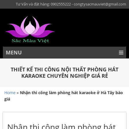
Tư Vấn và đặt hàng: 0902555222 - congtysacmauviet@gmail.com
MENU
THIẾT KẾ THI CÔNG NỘI THẤT PHÒNG HÁT
KARAOKE CHUYÊN NGHIỆP GIÁ RẺ
Home
»
Nhận thi công làm phòng hát karaoke ở Hà Tây báo
giá
Nhận thi công làm phòng hát