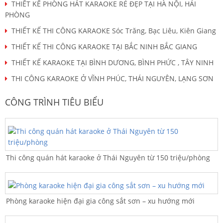
THIẾT KẾ PHÒNG HÁT KARAOKE RẺ ĐẸP TẠI HÀ NỘI, HẢI
PHÒNG
THIẾT KẾ THI CÔNG KARAOKE Sóc Trăng, Bạc Liêu, Kiên Giang
THIẾT KẾ THI CÔNG KARAOKE TẠI BẮC NINH BẮC GIANG
THIẾT KẾ KARAOKE TẠI BÌNH DƯƠNG, BÌNH PHỨC , TÂY NINH
THI CÔNG KARAOKE Ở VĨNH PHÚC, THÁI NGUYÊN, LẠNG SƠN
CÔNG TRÌNH TIÊU BIỂU
Thi công quán hát karaoke ở Thái Nguyên từ 150 triệu/phòng
Phòng karaoke hiện đại gia công sắt sơn – xu hướng mới