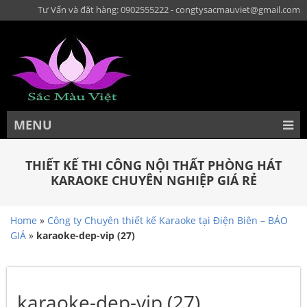
Tư Vấn và đặt hàng: 0902555222 - congtysacmauviet@gmail.com
MENU
THIẾT KẾ THI CÔNG NỘI THẤT PHÒNG HÁT
KARAOKE CHUYÊN NGHIỆP GIÁ RẺ
Home
»
Công ty Chuyên thiết kế Karaoke tại Điện Biên – BÁO
GIÁ
»
karaoke-dep-vip (27)
karaoke-dep-vip (27)