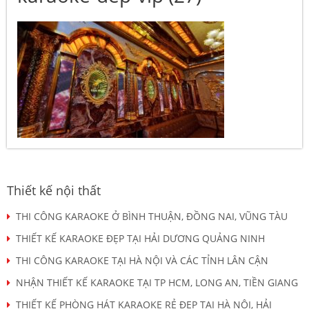
Thiết kế nội thất
THI CÔNG KARAOKE Ở BÌNH THUẬN, ĐỒNG NAI, VŨNG TÀU
THIẾT KẾ KARAOKE ĐẸP TẠI HẢI DƯƠNG QUẢNG NINH
THI CÔNG KARAOKE TẠI HÀ NỘI VÀ CÁC TỈNH LÂN CẬN
NHẬN THIẾT KẾ KARAOKE TẠI TP HCM, LONG AN, TIỀN GIANG
THIẾT KẾ PHÒNG HÁT KARAOKE RẺ ĐẸP TẠI HÀ NỘI, HẢI