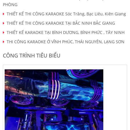
PHÒNG
THIẾT KẾ THI CÔNG KARAOKE Sóc Trăng, Bạc Liêu, Kiên Giang
THIẾT KẾ THI CÔNG KARAOKE TẠI BẮC NINH BẮC GIANG
THIẾT KẾ KARAOKE TẠI BÌNH DƯƠNG, BÌNH PHỨC , TÂY NINH
THI CÔNG KARAOKE Ở VĨNH PHÚC, THÁI NGUYÊN, LẠNG SƠN
CÔNG TRÌNH TIÊU BIỂU