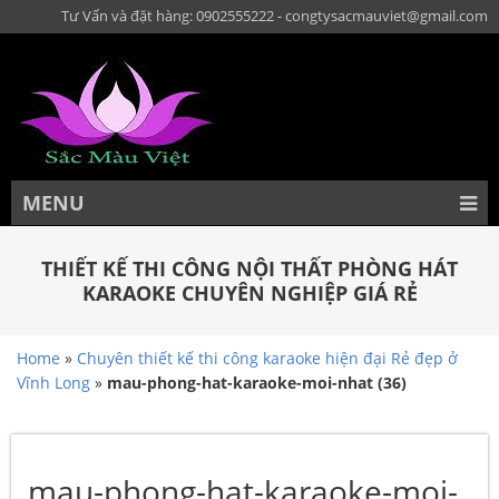
Tư Vấn và đặt hàng: 0902555222 - congtysacmauviet@gmail.com
MENU
THIẾT KẾ THI CÔNG NỘI THẤT PHÒNG HÁT
KARAOKE CHUYÊN NGHIỆP GIÁ RẺ
Home
»
Chuyên thiết kế thi công karaoke hiện đại Rẻ đẹp ở
Vĩnh Long
»
mau-phong-hat-karaoke-moi-nhat (36)
mau-phong-hat-karaoke-moi-