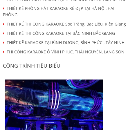
THIẾT KẾ PHÒNG HÁT KARAOKE RẺ ĐẸP TẠI HÀ NỘI, HẢI
PHÒNG
THIẾT KẾ THI CÔNG KARAOKE Sóc Trăng, Bạc Liêu, Kiên Giang
THIẾT KẾ THI CÔNG KARAOKE TẠI BẮC NINH BẮC GIANG
THIẾT KẾ KARAOKE TẠI BÌNH DƯƠNG, BÌNH PHỨC , TÂY NINH
THI CÔNG KARAOKE Ở VĨNH PHÚC, THÁI NGUYÊN, LẠNG SƠN
CÔNG TRÌNH TIÊU BIỂU