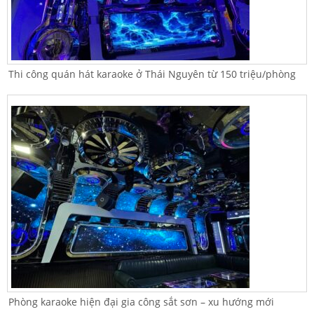
Thi công quán hát karaoke ở Thái Nguyên từ 150 triệu/phòng
Phòng karaoke hiện đại gia công sắt sơn – xu hướng mới