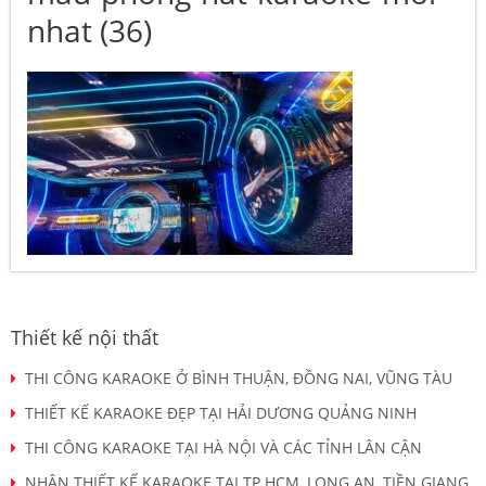
nhat (36)
Thiết kế nội thất
THI CÔNG KARAOKE Ở BÌNH THUẬN, ĐỒNG NAI, VŨNG TÀU
THIẾT KẾ KARAOKE ĐẸP TẠI HẢI DƯƠNG QUẢNG NINH
THI CÔNG KARAOKE TẠI HÀ NỘI VÀ CÁC TỈNH LÂN CẬN
NHẬN THIẾT KẾ KARAOKE TẠI TP HCM, LONG AN, TIỀN GIANG