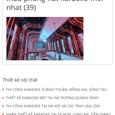
nhat (39)
Thiết kế nội thất
THI CÔNG KARAOKE Ở BÌNH THUẬN, ĐỒNG NAI, VŨNG TÀU
THIẾT KẾ KARAOKE ĐẸP TẠI HẢI DƯƠNG QUẢNG NINH
THI CÔNG KARAOKE TẠI HÀ NỘI VÀ CÁC TỈNH LÂN CẬN
NHẬN THIẾT KẾ KARAOKE TẠI TP HCM, LONG AN, TIỀN GIANG