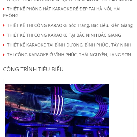
THIẾT KẾ PHÒNG HÁT KARAOKE RẺ ĐẸP TẠI HÀ NỘI, HẢI
PHÒNG
THIẾT KẾ THI CÔNG KARAOKE Sóc Trăng, Bạc Liêu, Kiên Giang
THIẾT KẾ THI CÔNG KARAOKE TẠI BẮC NINH BẮC GIANG
THIẾT KẾ KARAOKE TẠI BÌNH DƯƠNG, BÌNH PHỨC , TÂY NINH
THI CÔNG KARAOKE Ở VĨNH PHÚC, THÁI NGUYÊN, LẠNG SƠN
CÔNG TRÌNH TIÊU BIỂU