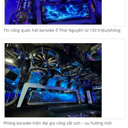
Thi công quán hát karaoke ở Thái Nguyên từ 150 triệu/phòng
Phòng karaoke hiện đại gia công sắt sơn – xu hướng mới