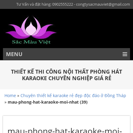
Tư Vấn và đặt hàng: 0902555222 - congtysacmauviet@gmail.com
MENU
THIẾT KẾ THI CÔNG NỘI THẤT PHÒNG HÁT
KARAOKE CHUYÊN NGHIỆP GIÁ RẺ
Home
»
Chuyên thiết kế karaoke rẻ đẹp độc đáo ở Đồng Tháp
»
mau-phong-hat-karaoke-moi-nhat (39)
mau-phong-hat-karaoke-moi-