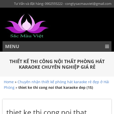
Tư Vấn và đặt hàng: 0902555222 - congtysacmauviet@gmail.com
MENU
THIẾT KẾ THI CÔNG NỘI THẤT PHÒNG HÁT
KARAOKE CHUYÊN NGHIỆP GIÁ RẺ
Home
»
Chuyên nhận thiết kế phòng hát karaoke rẻ đẹp ở Hải
Phòng
»
thiet ke thi cong noi that karaoke dep (15)
thiet ke thi cong noi that