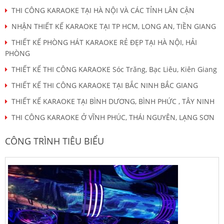
THI CÔNG KARAOKE TẠI HÀ NỘI VÀ CÁC TỈNH LÂN CẬN
NHẬN THIẾT KẾ KARAOKE TẠI TP HCM, LONG AN, TIỀN GIANG
THIẾT KẾ PHÒNG HÁT KARAOKE RẺ ĐẸP TẠI HÀ NỘI, HẢI
PHÒNG
THIẾT KẾ THI CÔNG KARAOKE Sóc Trăng, Bạc Liêu, Kiên Giang
THIẾT KẾ THI CÔNG KARAOKE TẠI BẮC NINH BẮC GIANG
THIẾT KẾ KARAOKE TẠI BÌNH DƯƠNG, BÌNH PHỨC , TÂY NINH
THI CÔNG KARAOKE Ở VĨNH PHÚC, THÁI NGUYÊN, LẠNG SƠN
CÔNG TRÌNH TIÊU BIỂU