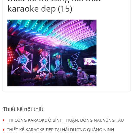
karaoke dep (15)
Thiết kế nội thất
THI CÔNG KARAOKE Ở BÌNH THUẬN, ĐỒNG NAI, VŨNG TÀU
THIẾT KẾ KARAOKE ĐẸP TẠI HẢI DƯƠNG QUẢNG NINH