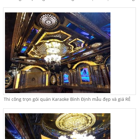
Thi công trọn gói quán Karaoke Bình Định mẫu đẹp và giá RẺ