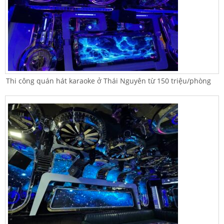
Thi công quán hát karaoke ở Thái Nguyên từ 150 triệu/phòng