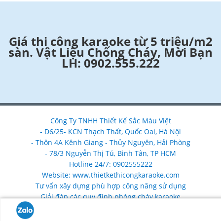
Giá thi công karaoke từ 5 triệu/m2
sàn. Vật Liệu Chống Cháy, Mời Bạn
LH: 0902.555.222
Công Ty TNHH Thiết Kế Sắc Màu Việt
- D6/25- KCN Thạch Thất, Quốc Oai, Hà Nội
- Thôn 4A Kênh Giang - Thủy Nguyên, Hải Phòng
- 78/3 Nguyễn Thị Tú, Bình Tân, TP HCM
Hotline 24/7: 0902555222
Website: www.thietkethicongkaraoke.com
Tư vấn xây dựng phù hợp công năng sử dụng
Giải đáp các quy định phòng cháy karaoke
Nhận làm mới, nâng cấp, sửa chữa cải tạo phòng karaoke
chống cháy