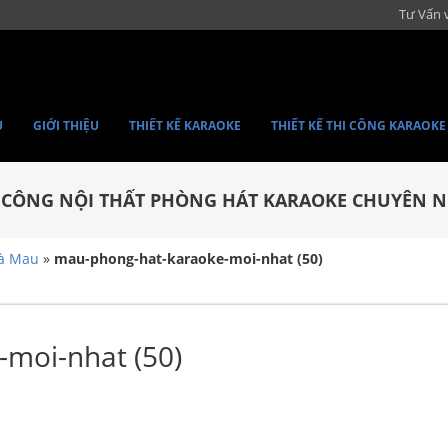
Tư Vấn 
Ủ
GIỚI THIỆU
THIẾT KẾ KARAOKE
THIẾT KẾ THI CÔNG KARAOKE
I CÔNG NỘI THẤT PHÒNG HÁT KARAOKE CHUYÊN N
Cà Mau
»
mau-phong-hat-karaoke-moi-nhat (50)
moi-nhat (50)