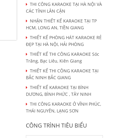
THI CÔNG KARAOKE TẠI HÀ NỘI VÀ
CÁC TỈNH LÂN CẬN
NHẬN THIẾT KẾ KARAOKE TẠI TP
HCM, LONG AN, TIỀN GIANG
THIẾT KẾ PHÒNG HÁT KARAOKE RẺ
ĐẸP TẠI HÀ NỘI, HẢI PHÒNG
THIẾT KẾ THI CÔNG KARAOKE Sóc
Trăng, Bạc Liêu, Kiên Giang
THIẾT KẾ THI CÔNG KARAOKE TẠI
BẮC NINH BẮC GIANG
THIẾT KẾ KARAOKE TẠI BÌNH
DƯƠNG, BÌNH PHỨC , TÂY NINH
THI CÔNG KARAOKE Ở VĨNH PHÚC,
THÁI NGUYÊN, LẠNG SƠN
CÔNG TRÌNH TIÊU BIỂU