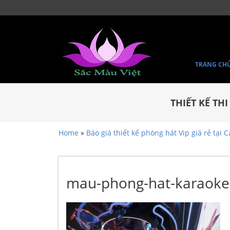
TRANG CH
THIẾT KẾ TH
Home
»
Báo giá thiết kế phòng hát Vip giá rẻ tại 
mau-phong-hat-karaoke-