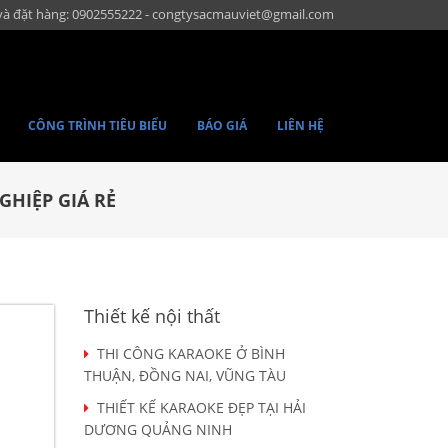
và đặt hàng: 0902555222 - congtysacmauviet@gmail.com
CÔNG TRÌNH TIÊU BIỂU
BÁO GIÁ
LIÊN HỆ
GHIỆP GIÁ RẺ
Thiết kế nội thất
THI CÔNG KARAOKE Ở BÌNH
THUẬN, ĐỒNG NAI, VŨNG TÀU
THIẾT KẾ KARAOKE ĐẸP TẠI HẢI
DƯƠNG QUẢNG NINH