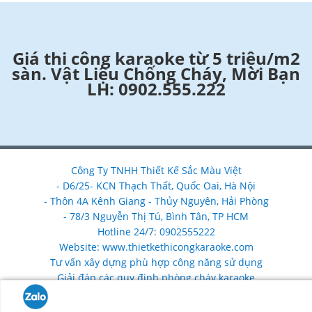
Giá thi công karaoke từ 5 triệu/m2
sàn. Vật Liệu Chống Cháy, Mời Bạn
LH: 0902.555.222
Công Ty TNHH Thiết Kế Sắc Màu Việt
- D6/25- KCN Thạch Thất, Quốc Oai, Hà Nội
- Thôn 4A Kênh Giang - Thủy Nguyên, Hải Phòng
- 78/3 Nguyễn Thị Tú, Bình Tân, TP HCM
Hotline 24/7: 0902555222
Website: www.thietkethicongkaraoke.com
Tư vấn xây dựng phù hợp công năng sử dụng
Giải đáp các quy định phòng cháy karaoke
Nhận làm mới, nâng cấp, sửa chữa cải tạo phòng karaoke
chống cháy