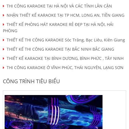
THI CÔNG KARAOKE TẠI HÀ NỘI VÀ CÁC TỈNH LÂN CẬN
NHẬN THIẾT KẾ KARAOKE TẠI TP HCM, LONG AN, TIỀN GIANG
THIẾT KẾ PHÒNG HÁT KARAOKE RẺ ĐẸP TẠI HÀ NỘI, HẢI
PHÒNG
THIẾT KẾ THI CÔNG KARAOKE Sóc Trăng, Bạc Liêu, Kiên Giang
THIẾT KẾ THI CÔNG KARAOKE TẠI BẮC NINH BẮC GIANG
THIẾT KẾ KARAOKE TẠI BÌNH DƯƠNG, BÌNH PHỨC , TÂY NINH
THI CÔNG KARAOKE Ở VĨNH PHÚC, THÁI NGUYÊN, LẠNG SƠN
CÔNG TRÌNH TIÊU BIỂU