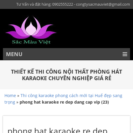
Tư Vấn và đặt hàng: 0902555222 - congtysacmauviet@gmail.com
MENU
THIẾT KẾ THI CÔNG NỘI THẤT PHÒNG HÁT
KARAOKE CHUYÊN NGHIỆP GIÁ RẺ
Home
»
Thi công karaoke phong cách mới tại Huế đẹp sang
trọng
»
phong hat karaoke re dep dang cap vip (23)
phong hat karaoke re dep