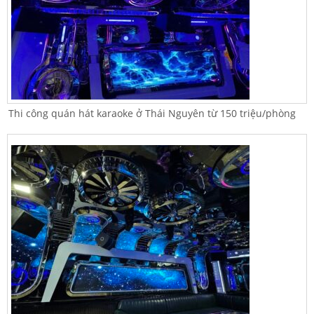
Thi công quán hát karaoke ở Thái Nguyên từ 150 triệu/phòng