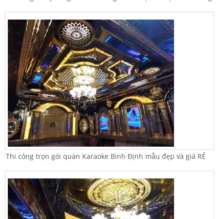
Thi công trọn gói quán Karaoke Bình Định mẫu đẹp và giá RẺ