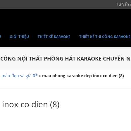
Tư Vấn 
Ủ
GIỚI THIỆU
THIẾT KẾ KARAOKE
THIẾT KẾ THI CÔNG KARAOKE
I CÔNG NỘI THẤT PHÒNG HÁT KARAOKE CHUYÊN N
h mẫu đẹp và giá RẺ
»
mau phong karaoke dep inox co dien (8)
nox co dien (8)