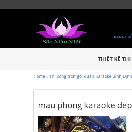
TRANG CH
THIẾT KẾ TH
Home
»
Thi công trọn gói quán Karaoke Bình Địn
mau phong karaoke dep i