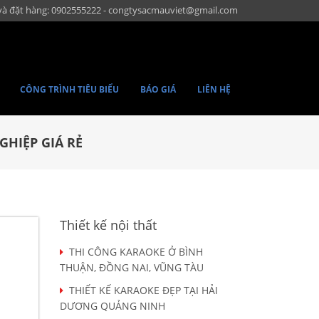
và đặt hàng: 0902555222 - congtysacmauviet@gmail.com
CÔNG TRÌNH TIÊU BIỂU
BÁO GIÁ
LIÊN HỆ
GHIỆP GIÁ RẺ
Thiết kế nội thất
THI CÔNG KARAOKE Ở BÌNH
THUẬN, ĐỒNG NAI, VŨNG TÀU
THIẾT KẾ KARAOKE ĐẸP TẠI HẢI
DƯƠNG QUẢNG NINH