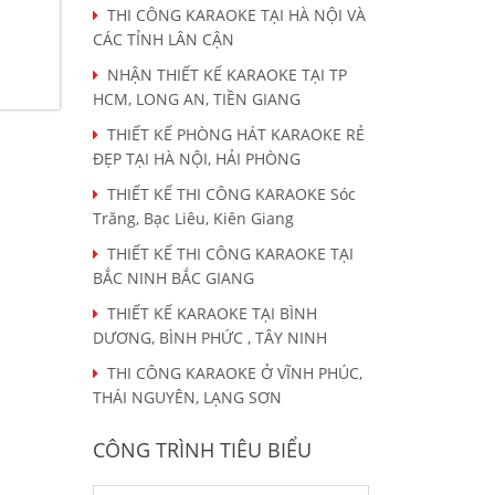
THI CÔNG KARAOKE TẠI HÀ NỘI VÀ
CÁC TỈNH LÂN CẬN
NHẬN THIẾT KẾ KARAOKE TẠI TP
HCM, LONG AN, TIỀN GIANG
THIẾT KẾ PHÒNG HÁT KARAOKE RẺ
ĐẸP TẠI HÀ NỘI, HẢI PHÒNG
THIẾT KẾ THI CÔNG KARAOKE Sóc
Trăng, Bạc Liêu, Kiên Giang
THIẾT KẾ THI CÔNG KARAOKE TẠI
BẮC NINH BẮC GIANG
THIẾT KẾ KARAOKE TẠI BÌNH
DƯƠNG, BÌNH PHỨC , TÂY NINH
THI CÔNG KARAOKE Ở VĨNH PHÚC,
THÁI NGUYÊN, LẠNG SƠN
CÔNG TRÌNH TIÊU BIỂU