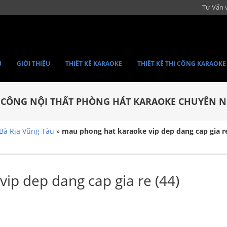
Tư Vấn 
Ủ
GIỚI THIỆU
THIẾT KẾ KARAOKE
THIẾT KẾ THI CÔNG KARAOKE
I CÔNG NỘI THẤT PHÒNG HÁT KARAOKE CHUYÊN N
 Bà Rịa Vũng Tàu
»
mau phong hat karaoke vip dep dang cap gia re
ip dep dang cap gia re (44)