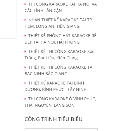
THI CÔNG KARAOKE TẠI HÀ NỘI VÀ
CÁC TỈNH LÂN CẬN
NHẬN THIẾT KẾ KARAOKE TẠI TP
HCM, LONG AN, TIỀN GIANG
THIẾT KẾ PHÒNG HÁT KARAOKE RẺ
ĐẸP TẠI HÀ NỘI, HẢI PHÒNG
THIẾT KẾ THI CÔNG KARAOKE Sóc
Trăng, Bạc Liêu, Kiên Giang
THIẾT KẾ THI CÔNG KARAOKE TẠI
BẮC NINH BẮC GIANG
THIẾT KẾ KARAOKE TẠI BÌNH
DƯƠNG, BÌNH PHỨC , TÂY NINH
THI CÔNG KARAOKE Ở VĨNH PHÚC,
THÁI NGUYÊN, LẠNG SƠN
CÔNG TRÌNH TIÊU BIỂU