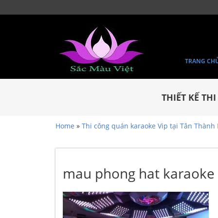
TRANG CH
THIẾT KẾ TH
Home
»
Thi công quán karaoke Vip tại Tân Thành
mau phong hat karaoke v