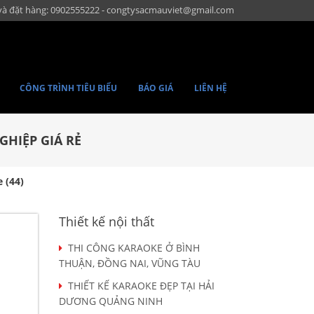
và đặt hàng: 0902555222 - congtysacmauviet@gmail.com
CÔNG TRÌNH TIÊU BIỂU
BÁO GIÁ
LIÊN HỆ
GHIỆP GIÁ RẺ
 (44)
Thiết kế nội thất
THI CÔNG KARAOKE Ở BÌNH
THUẬN, ĐỒNG NAI, VŨNG TÀU
THIẾT KẾ KARAOKE ĐẸP TẠI HẢI
DƯƠNG QUẢNG NINH