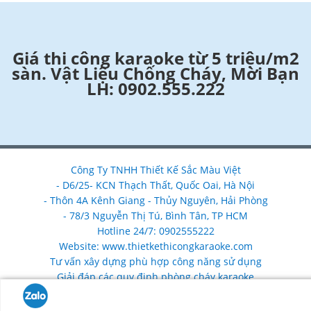
Giá thi công karaoke từ 5 triệu/m2
sàn. Vật Liệu Chống Cháy, Mời Bạn
LH: 0902.555.222
Công Ty TNHH Thiết Kế Sắc Màu Việt
- D6/25- KCN Thạch Thất, Quốc Oai, Hà Nội
- Thôn 4A Kênh Giang - Thủy Nguyên, Hải Phòng
- 78/3 Nguyễn Thị Tú, Bình Tân, TP HCM
Hotline 24/7: 0902555222
Website: www.thietkethicongkaraoke.com
Tư vấn xây dựng phù hợp công năng sử dụng
Giải đáp các quy định phòng cháy karaoke
Nhận làm mới, nâng cấp, sửa chữa cải tạo phòng karaoke
chống cháy