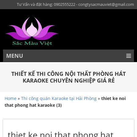
Tư Vấn và đặt hàng: 0902555222 - congtysacmauviet@gmail.com
MENU
THIẾT KẾ THI CÔNG NỘI THẤT PHÒNG HÁT
KARAOKE CHUYÊN NGHIỆP GIÁ RẺ
Home
»
Thi công quán Karaoke tại Hải Phòng
»
thiet ke noi
that phong hat karaoke (3)
thiet ke noi that phong hat