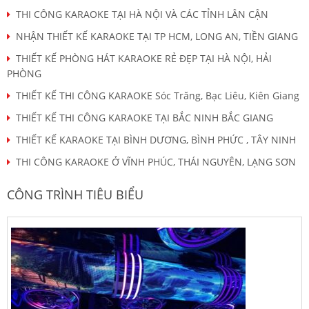
THI CÔNG KARAOKE TẠI HÀ NỘI VÀ CÁC TỈNH LÂN CẬN
NHẬN THIẾT KẾ KARAOKE TẠI TP HCM, LONG AN, TIỀN GIANG
THIẾT KẾ PHÒNG HÁT KARAOKE RẺ ĐẸP TẠI HÀ NỘI, HẢI
PHÒNG
THIẾT KẾ THI CÔNG KARAOKE Sóc Trăng, Bạc Liêu, Kiên Giang
THIẾT KẾ THI CÔNG KARAOKE TẠI BẮC NINH BẮC GIANG
THIẾT KẾ KARAOKE TẠI BÌNH DƯƠNG, BÌNH PHỨC , TÂY NINH
THI CÔNG KARAOKE Ở VĨNH PHÚC, THÁI NGUYÊN, LẠNG SƠN
CÔNG TRÌNH TIÊU BIỂU