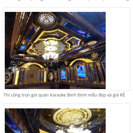
Thi công trọn gói quán Karaoke Bình Định mẫu đẹp và giá RẺ