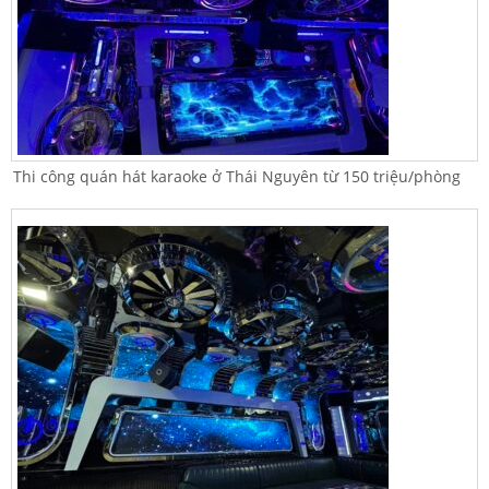
Thi công quán hát karaoke ở Thái Nguyên từ 150 triệu/phòng