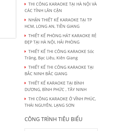
THI CÔNG KARAOKE TẠI HÀ NỘI VÀ
CÁC TỈNH LÂN CẬN
NHẬN THIẾT KẾ KARAOKE TẠI TP
HCM, LONG AN, TIỀN GIANG
THIẾT KẾ PHÒNG HÁT KARAOKE RẺ
ĐẸP TẠI HÀ NỘI, HẢI PHÒNG
THIẾT KẾ THI CÔNG KARAOKE Sóc
Trăng, Bạc Liêu, Kiên Giang
THIẾT KẾ THI CÔNG KARAOKE TẠI
BẮC NINH BẮC GIANG
THIẾT KẾ KARAOKE TẠI BÌNH
DƯƠNG, BÌNH PHỨC , TÂY NINH
THI CÔNG KARAOKE Ở VĨNH PHÚC,
THÁI NGUYÊN, LẠNG SƠN
CÔNG TRÌNH TIÊU BIỂU