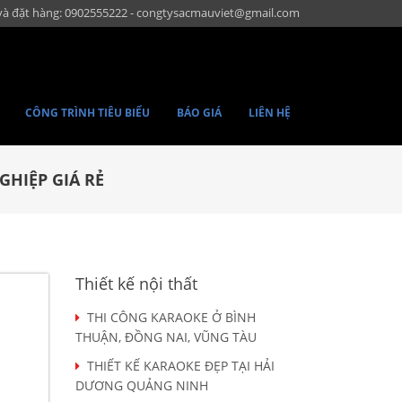
và đặt hàng: 0902555222 - congtysacmauviet@gmail.com
CÔNG TRÌNH TIÊU BIỂU
BÁO GIÁ
LIÊN HỆ
GHIỆP GIÁ RẺ
Thiết kế nội thất
THI CÔNG KARAOKE Ở BÌNH
THUẬN, ĐỒNG NAI, VŨNG TÀU
THIẾT KẾ KARAOKE ĐẸP TẠI HẢI
DƯƠNG QUẢNG NINH