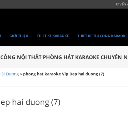
Tư Vấn 
Ủ
GIỚI THIỆU
THIẾT KẾ KARAOKE
THIẾT KẾ THI CÔNG KARAOKE
I CÔNG NỘI THẤT PHÒNG HÁT KARAOKE CHUYÊN N
 Hải Dương
»
phong hat karaoke Vip Dep hai duong (7)
ep hai duong (7)