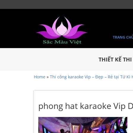
TRANG CH
THIẾT KẾ TH
Home
»
Thi công karaoke Vip – Đẹp – Rẻ tại Tứ Kì
phong hat karaoke Vip D