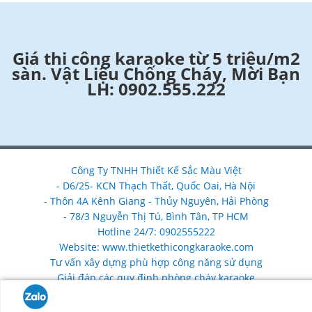
Giá thi công karaoke từ 5 triệu/m2
sàn. Vật Liệu Chống Cháy, Mời Bạn
LH: 0902.555.222
Công Ty TNHH Thiết Kế Sắc Màu Việt
- D6/25- KCN Thạch Thất, Quốc Oai, Hà Nội
- Thôn 4A Kênh Giang - Thủy Nguyên, Hải Phòng
- 78/3 Nguyễn Thị Tú, Bình Tân, TP HCM
Hotline 24/7: 0902555222
Website: www.thietkethicongkaraoke.com
Tư vấn xây dựng phù hợp công năng sử dụng
Giải đáp các quy định phòng cháy karaoke
Nhận làm mới, nâng cấp, sửa chữa cải tạo phòng karaoke
chống cháy