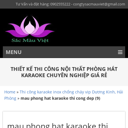
Tư Vấn và đặt hàng: 0902555222 - congtysacmauviet@gmail.com
MENU
THIẾT KẾ THI CÔNG NỘI THẤT PHÒNG HÁT
KARAOKE CHUYÊN NGHIỆP GIÁ RẺ
Home
»
Thi công karaoke inox chống cháy vip Dương Kinh, Hải
Phòng
»
mau phong hat karaoke thi cong dep (9)
mau phong hat karaoke thi