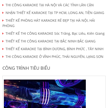
THI CÔNG KARAOKE TẠI HÀ NỘI VÀ CÁC TỈNH LÂN CẬN
NHẬN THIẾT KẾ KARAOKE TẠI TP HCM, LONG AN, TIỀN GIANG
THIẾT KẾ PHÒNG HÁT KARAOKE RẺ ĐẸP TẠI HÀ NỘI, HẢI
PHÒNG
THIẾT KẾ THI CÔNG KARAOKE Sóc Trăng, Bạc Liêu, Kiên Giang
THIẾT KẾ THI CÔNG KARAOKE TẠI BẮC NINH BẮC GIANG
THIẾT KẾ KARAOKE TẠI BÌNH DƯƠNG, BÌNH PHỨC , TÂY NINH
THI CÔNG KARAOKE Ở VĨNH PHÚC, THÁI NGUYÊN, LẠNG SƠN
CÔNG TRÌNH TIÊU BIỂU