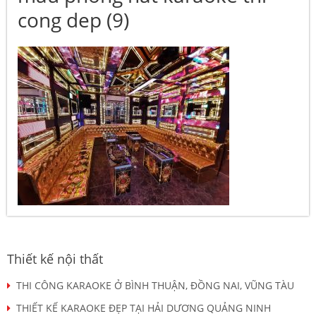
cong dep (9)
Thiết kế nội thất
THI CÔNG KARAOKE Ở BÌNH THUẬN, ĐỒNG NAI, VŨNG TÀU
THIẾT KẾ KARAOKE ĐẸP TẠI HẢI DƯƠNG QUẢNG NINH