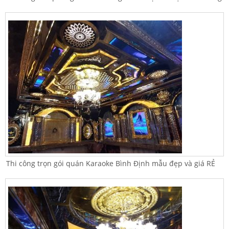
Thi công trọn gói quán Karaoke Bình Định mẫu đẹp và giá RẺ