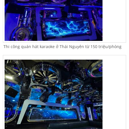
Thi công quán hát karaoke ở Thái Nguyên từ 150 triệu/phòng