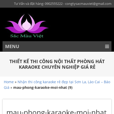
Tư Vấn và đặt hàng: 0902555222 - congtysacmauviet@gmail.com
MENU
THIẾT KẾ THI CÔNG NỘI THẤT PHÒNG HÁT
KARAOKE CHUYÊN NGHIỆP GIÁ RẺ
Home
»
Nhận thi công karaoke rẻ đẹp tại Sơn La, Lào Cai – Báo
Giá
»
mau-phong-karaoke-moi-nhat (9)
mau-phong-karaoke-moi-nhat