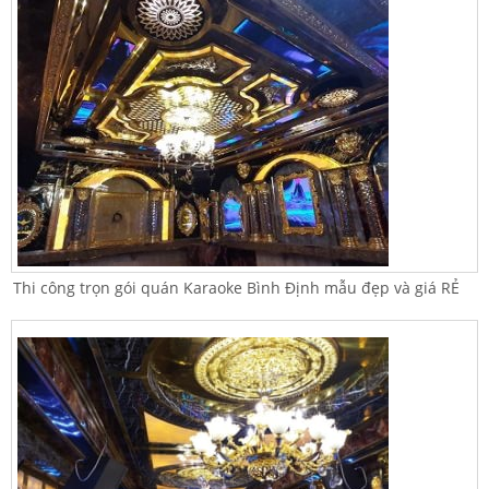
Thi công trọn gói quán Karaoke Bình Định mẫu đẹp và giá RẺ