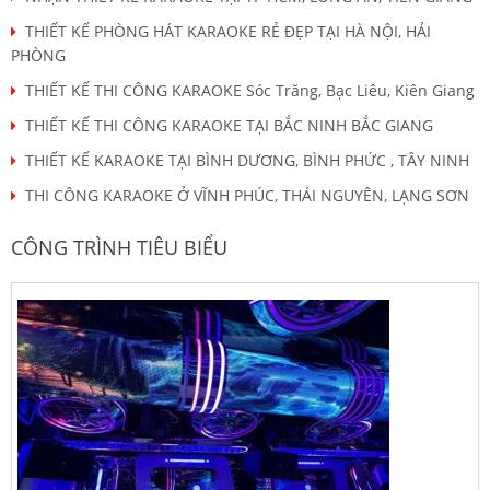
THIẾT KẾ PHÒNG HÁT KARAOKE RẺ ĐẸP TẠI HÀ NỘI, HẢI
PHÒNG
THIẾT KẾ THI CÔNG KARAOKE Sóc Trăng, Bạc Liêu, Kiên Giang
THIẾT KẾ THI CÔNG KARAOKE TẠI BẮC NINH BẮC GIANG
THIẾT KẾ KARAOKE TẠI BÌNH DƯƠNG, BÌNH PHỨC , TÂY NINH
THI CÔNG KARAOKE Ở VĨNH PHÚC, THÁI NGUYÊN, LẠNG SƠN
CÔNG TRÌNH TIÊU BIỂU