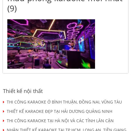
(9)
Thiết kế nội thất
THI CÔNG KARAOKE Ở BÌNH THUẬN, ĐỒNG NAI, VŨNG TÀU
THIẾT KẾ KARAOKE ĐẸP TẠI HẢI DƯƠNG QUẢNG NINH
THI CÔNG KARAOKE TẠI HÀ NỘI VÀ CÁC TỈNH LÂN CẬN
NHẬN THIẾT KẾ KARAOKE TẠI TP HCM, LONG AN, TIỀN GIANG