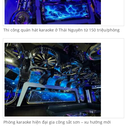
Thi công quán hát karaoke ở Thái Nguyên từ 150 triệu/phòng
Phòng karaoke hiện đại gia công sắt sơn – xu hướng mới