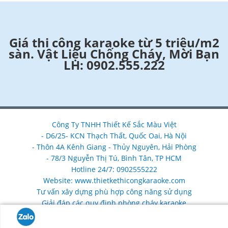
Giá thi công karaoke từ 5 triệu/m2
sàn. Vật Liệu Chống Cháy, Mời Bạn
LH: 0902.555.222
Công Ty TNHH Thiết Kế Sắc Màu Việt
- D6/25- KCN Thạch Thất, Quốc Oai, Hà Nội
- Thôn 4A Kênh Giang - Thủy Nguyên, Hải Phòng
- 78/3 Nguyễn Thị Tú, Bình Tân, TP HCM
Hotline 24/7: 0902555222
Website: www.thietkethicongkaraoke.com
Tư vấn xây dựng phù hợp công năng sử dụng
Giải đáp các quy định phòng cháy karaoke
Nhận làm mới, nâng cấp, sửa chữa cải tạo phòng karaoke
chống cháy