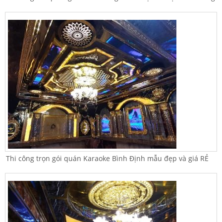
Thi công trọn gói quán Karaoke Bình Định mẫu đẹp và giá RẺ