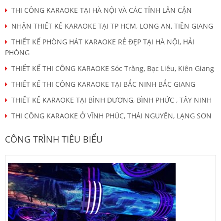
THI CÔNG KARAOKE TẠI HÀ NỘI VÀ CÁC TỈNH LÂN CẬN
NHẬN THIẾT KẾ KARAOKE TẠI TP HCM, LONG AN, TIỀN GIANG
THIẾT KẾ PHÒNG HÁT KARAOKE RẺ ĐẸP TẠI HÀ NỘI, HẢI
PHÒNG
THIẾT KẾ THI CÔNG KARAOKE Sóc Trăng, Bạc Liêu, Kiên Giang
THIẾT KẾ THI CÔNG KARAOKE TẠI BẮC NINH BẮC GIANG
THIẾT KẾ KARAOKE TẠI BÌNH DƯƠNG, BÌNH PHỨC , TÂY NINH
THI CÔNG KARAOKE Ở VĨNH PHÚC, THÁI NGUYÊN, LẠNG SƠN
CÔNG TRÌNH TIÊU BIỂU