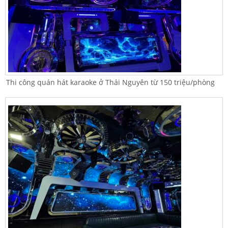
Thi công quán hát karaoke ở Thái Nguyên từ 150 triệu/phòng