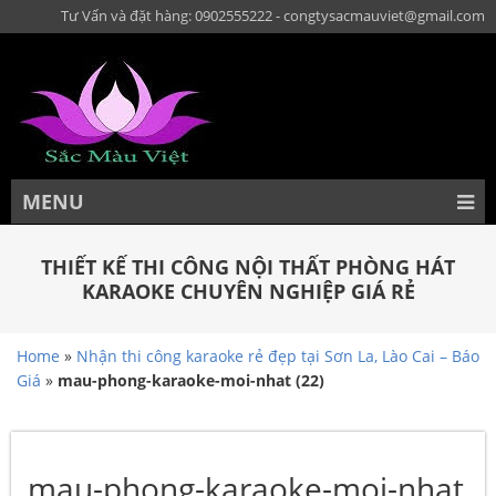
Tư Vấn và đặt hàng: 0902555222 - congtysacmauviet@gmail.com
MENU
THIẾT KẾ THI CÔNG NỘI THẤT PHÒNG HÁT
KARAOKE CHUYÊN NGHIỆP GIÁ RẺ
Home
»
Nhận thi công karaoke rẻ đẹp tại Sơn La, Lào Cai – Báo
Giá
»
mau-phong-karaoke-moi-nhat (22)
mau-phong-karaoke-moi-nhat