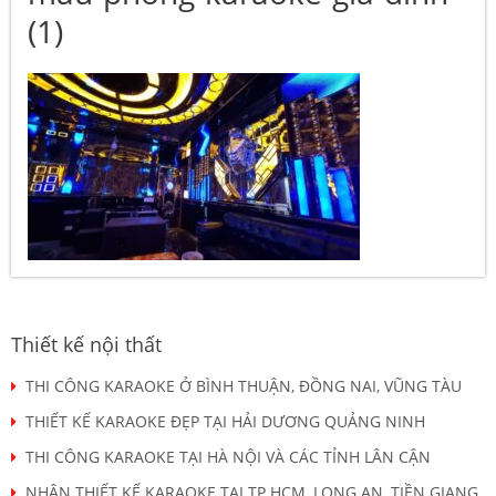
(1)
Thiết kế nội thất
THI CÔNG KARAOKE Ở BÌNH THUẬN, ĐỒNG NAI, VŨNG TÀU
THIẾT KẾ KARAOKE ĐẸP TẠI HẢI DƯƠNG QUẢNG NINH
THI CÔNG KARAOKE TẠI HÀ NỘI VÀ CÁC TỈNH LÂN CẬN
NHẬN THIẾT KẾ KARAOKE TẠI TP HCM, LONG AN, TIỀN GIANG