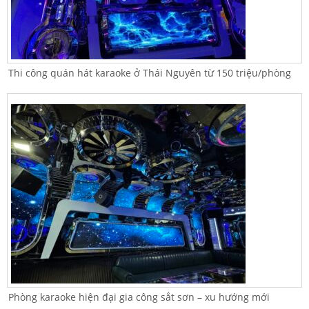
Thi công quán hát karaoke ở Thái Nguyên từ 150 triệu/phòng
Phòng karaoke hiện đại gia công sắt sơn – xu hướng mới