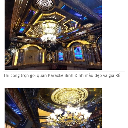
Thi công trọn gói quán Karaoke Bình Định mẫu đẹp và giá RẺ