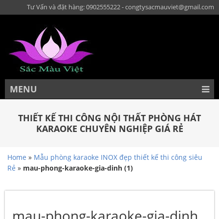
Tư Vấn và đặt hàng: 0902555222 - congtysacmauviet@gmail.com
MENU
THIẾT KẾ THI CÔNG NỘI THẤT PHÒNG HÁT
KARAOKE CHUYÊN NGHIỆP GIÁ RẺ
Home
»
Mẫu phòng karaoke INOX đẹp thiết kế thi công siêu
Rẻ
»
mau-phong-karaoke-gia-dinh (1)
mau-phong-karaoke-gia-dinh