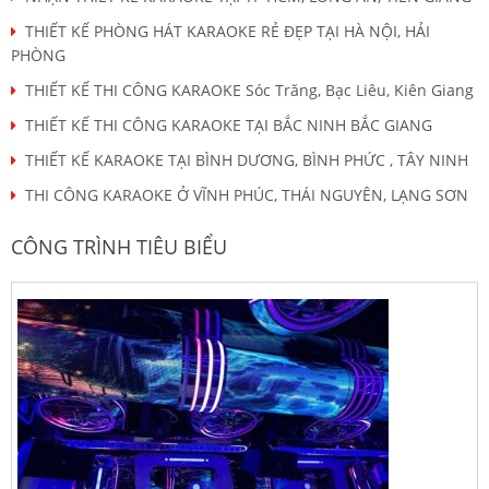
THIẾT KẾ PHÒNG HÁT KARAOKE RẺ ĐẸP TẠI HÀ NỘI, HẢI
PHÒNG
THIẾT KẾ THI CÔNG KARAOKE Sóc Trăng, Bạc Liêu, Kiên Giang
THIẾT KẾ THI CÔNG KARAOKE TẠI BẮC NINH BẮC GIANG
THIẾT KẾ KARAOKE TẠI BÌNH DƯƠNG, BÌNH PHỨC , TÂY NINH
THI CÔNG KARAOKE Ở VĨNH PHÚC, THÁI NGUYÊN, LẠNG SƠN
CÔNG TRÌNH TIÊU BIỂU