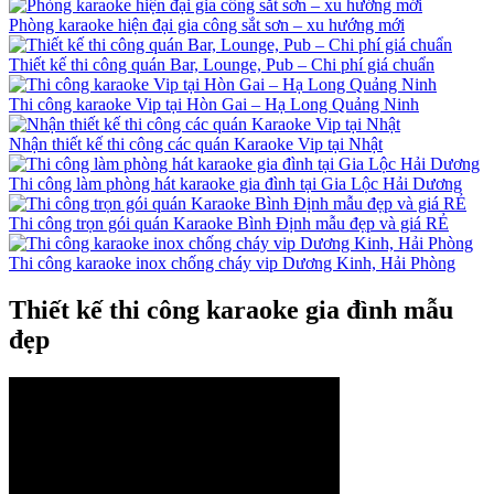
Phòng karaoke hiện đại gia công sắt sơn – xu hướng mới
Thiết kế thi công quán Bar, Lounge, Pub – Chi phí giá chuẩn
Thi công karaoke Vip tại Hòn Gai – Hạ Long Quảng Ninh
Nhận thiết kế thi công các quán Karaoke Vip tại Nhật
Thi công làm phòng hát karaoke gia đình tại Gia Lộc Hải Dương
Thi công trọn gói quán Karaoke Bình Định mẫu đẹp và giá RẺ
Thi công karaoke inox chống cháy vip Dương Kinh, Hải Phòng
Thiết kế thi công karaoke gia đình mẫu
đẹp