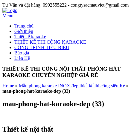
Tư Vấn và đặt hàng: 0902555222 - congtysacmauviet@gmail.com
Menu
Trang chủ
Giới thiệu
Thiết kế karaoke
THIẾT KẾ THI CÔNG KARAOKE
CÔNG TRÌNH TIÊU BIỂU
Báo giá
Liên Hệ
THIẾT KẾ THI CÔNG NỘI THẤT PHÒNG HÁT
KARAOKE CHUYÊN NGHIỆP GIÁ RẺ
Home
»
Mẫu phòng karaoke INOX đẹp thiết kế thi công siêu Rẻ
»
mau-phong-hat-karaoke-dep (33)
mau-phong-hat-karaoke-dep (33)
Thiết kế nội thất