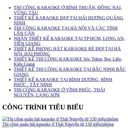
THI CÔNG KARAOKE Ở BÌNH THUẬN, ĐỒNG NAI,
VŨNG TÀU
THIẾT KẾ KARAOKE ĐẸP TẠI HẢI DƯƠNG QUẢNG
NINH
THI CÔNG KARAOKE TẠI HÀ NỘI VÀ CÁC TỈNH
LÂN CẬN
NHẬN THIẾT KẾ KARAOKE TẠI TP HCM, LONG AN,
TIỀN GIANG
THIẾT KẾ PHÒNG HÁT KARAOKE RẺ ĐẸP TẠI HÀ
NỘI, HẢI PHÒNG
THIẾT KẾ THI CÔNG KARAOKE Sóc Trăng, Bạc Liêu,
Kiên Giang
THIẾT KẾ THI CÔNG KARAOKE TẠI BẮC NINH BẮC
GIANG
THIẾT KẾ KARAOKE TẠI BÌNH DƯƠNG, BÌNH
PHỨC , TÂY NINH
THI CÔNG KARAOKE Ở VĨNH PHÚC, THÁI
NGUYÊN, LẠNG SƠN
CÔNG TRÌNH TIÊU BIỂU
Thi công quán hát karaoke ở Thái Nguyên từ 150 triệu/phòng