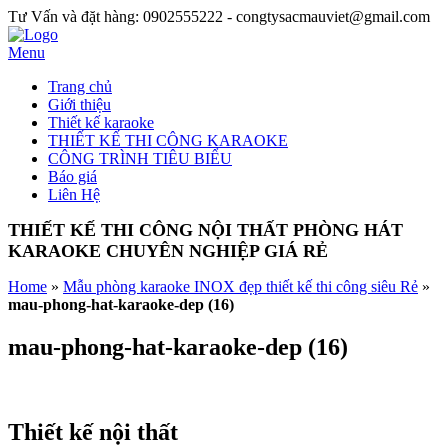
Tư Vấn và đặt hàng: 0902555222 - congtysacmauviet@gmail.com
Menu
Trang chủ
Giới thiệu
Thiết kế karaoke
THIẾT KẾ THI CÔNG KARAOKE
CÔNG TRÌNH TIÊU BIỂU
Báo giá
Liên Hệ
THIẾT KẾ THI CÔNG NỘI THẤT PHÒNG HÁT
KARAOKE CHUYÊN NGHIỆP GIÁ RẺ
Home
»
Mẫu phòng karaoke INOX đẹp thiết kế thi công siêu Rẻ
»
mau-phong-hat-karaoke-dep (16)
mau-phong-hat-karaoke-dep (16)
Thiết kế nội thất