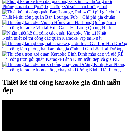
Phòng karaoke hiện đại gia công sắt sơn – xu hướng mới
Thiết kế thi công quán Bar, Lounge, Pub – Chi phí giá chuẩn
Thi công karaoke Vip tại Hòn Gai – Hạ Long Quảng Ninh
Nhận thiết kế thi công các quán Karaoke Vip tại Nhật
Thi công làm phòng hát karaoke gia đình tại Gia Lộc Hải Dương
Thi công trọn gói quán Karaoke Bình Định mẫu đẹp và giá RẺ
Thi công karaoke inox chống cháy vip Dương Kinh, Hải Phòng
Thiết kế thi công karaoke gia đình mẫu
đẹp