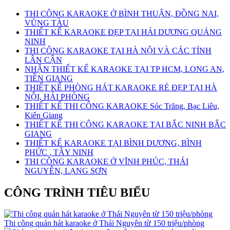
THI CÔNG KARAOKE Ở BÌNH THUẬN, ĐỒNG NAI,
VŨNG TÀU
THIẾT KẾ KARAOKE ĐẸP TẠI HẢI DƯƠNG QUẢNG
NINH
THI CÔNG KARAOKE TẠI HÀ NỘI VÀ CÁC TỈNH
LÂN CẬN
NHẬN THIẾT KẾ KARAOKE TẠI TP HCM, LONG AN,
TIỀN GIANG
THIẾT KẾ PHÒNG HÁT KARAOKE RẺ ĐẸP TẠI HÀ
NỘI, HẢI PHÒNG
THIẾT KẾ THI CÔNG KARAOKE Sóc Trăng, Bạc Liêu,
Kiên Giang
THIẾT KẾ THI CÔNG KARAOKE TẠI BẮC NINH BẮC
GIANG
THIẾT KẾ KARAOKE TẠI BÌNH DƯƠNG, BÌNH
PHỨC , TÂY NINH
THI CÔNG KARAOKE Ở VĨNH PHÚC, THÁI
NGUYÊN, LẠNG SƠN
CÔNG TRÌNH TIÊU BIỂU
Thi công quán hát karaoke ở Thái Nguyên từ 150 triệu/phòng