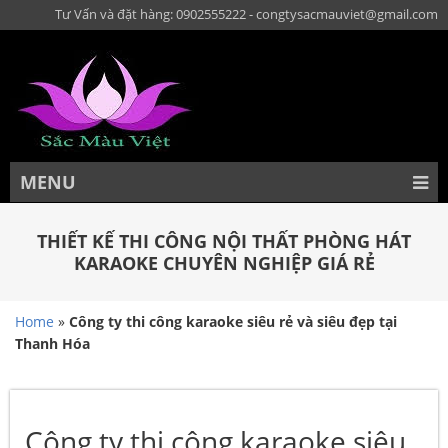
Tư Vấn và đặt hàng: 0902555222 - congtysacmauviet@gmail.com
MENU
THIẾT KẾ THI CÔNG NỘI THẤT PHÒNG HÁT
KARAOKE CHUYÊN NGHIỆP GIÁ RẺ
Home
»
Công ty thi công karaoke siêu rẻ và siêu đẹp tại
Thanh Hóa
Công ty thi công karaoke siêu