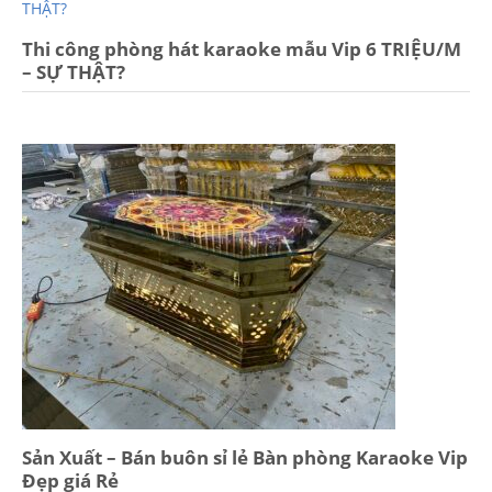
Thi công phòng hát karaoke mẫu Vip 6 TRIỆU/M
– SỰ THẬT?
Sản Xuất – Bán buôn sỉ lẻ Bàn phòng Karaoke Vip
Đẹp giá Rẻ