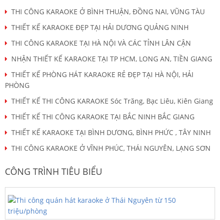
THI CÔNG KARAOKE Ở BÌNH THUẬN, ĐỒNG NAI, VŨNG TÀU
THIẾT KẾ KARAOKE ĐẸP TẠI HẢI DƯƠNG QUẢNG NINH
THI CÔNG KARAOKE TẠI HÀ NỘI VÀ CÁC TỈNH LÂN CẬN
NHẬN THIẾT KẾ KARAOKE TẠI TP HCM, LONG AN, TIỀN GIANG
THIẾT KẾ PHÒNG HÁT KARAOKE RẺ ĐẸP TẠI HÀ NỘI, HẢI
PHÒNG
THIẾT KẾ THI CÔNG KARAOKE Sóc Trăng, Bạc Liêu, Kiên Giang
THIẾT KẾ THI CÔNG KARAOKE TẠI BẮC NINH BẮC GIANG
THIẾT KẾ KARAOKE TẠI BÌNH DƯƠNG, BÌNH PHỨC , TÂY NINH
THI CÔNG KARAOKE Ở VĨNH PHÚC, THÁI NGUYÊN, LẠNG SƠN
CÔNG TRÌNH TIÊU BIỂU