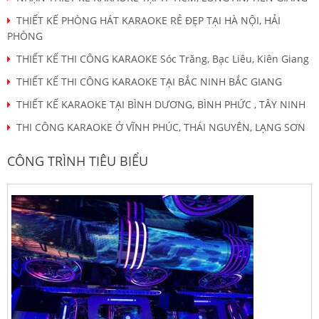
THIẾT KẾ PHÒNG HÁT KARAOKE RẺ ĐẸP TẠI HÀ NỘI, HẢI
PHÒNG
THIẾT KẾ THI CÔNG KARAOKE Sóc Trăng, Bạc Liêu, Kiên Giang
THIẾT KẾ THI CÔNG KARAOKE TẠI BẮC NINH BẮC GIANG
THIẾT KẾ KARAOKE TẠI BÌNH DƯƠNG, BÌNH PHỨC , TÂY NINH
THI CÔNG KARAOKE Ở VĨNH PHÚC, THÁI NGUYÊN, LẠNG SƠN
CÔNG TRÌNH TIÊU BIỂU