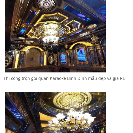
Thi công trọn gói quán Karaoke Bình Định mẫu đẹp và giá RẺ