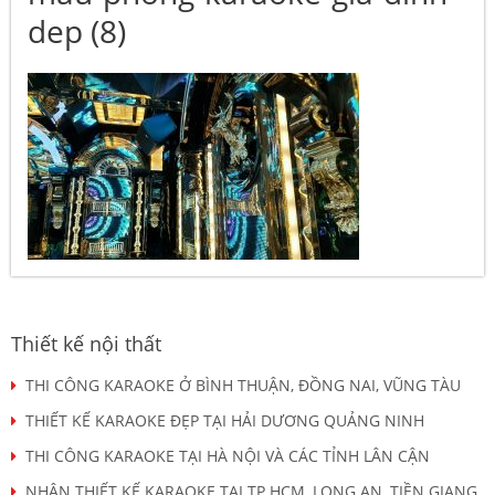
dep (8)
Thiết kế nội thất
THI CÔNG KARAOKE Ở BÌNH THUẬN, ĐỒNG NAI, VŨNG TÀU
THIẾT KẾ KARAOKE ĐẸP TẠI HẢI DƯƠNG QUẢNG NINH
THI CÔNG KARAOKE TẠI HÀ NỘI VÀ CÁC TỈNH LÂN CẬN
NHẬN THIẾT KẾ KARAOKE TẠI TP HCM, LONG AN, TIỀN GIANG