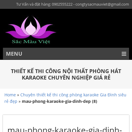
Tư Vấn và đặt hàng: 0902555222 - congtysacmauviet@gmail.com
MENU
THIẾT KẾ THI CÔNG NỘI THẤT PHÒNG HÁT
KARAOKE CHUYÊN NGHIỆP GIÁ RẺ
Home
»
Chuyên thiết kế thi công phòng karaoke Gia Đình siêu
rẻ đẹp
»
mau-phong-karaoke-gia-dinh-dep (8)
mau-phong-karaoke-gia-dinh-