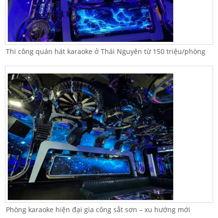
Thi công quán hát karaoke ở Thái Nguyên từ 150 triệu/phòng
Phòng karaoke hiện đại gia công sắt sơn – xu hướng mới