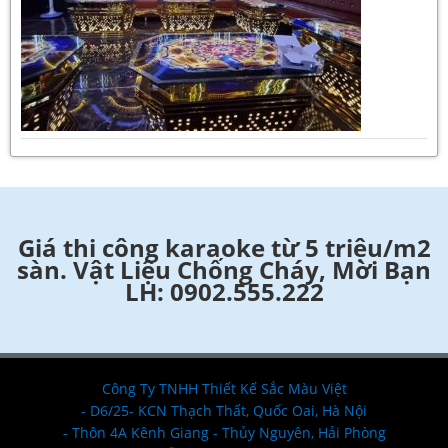
Giá thi công karaoke từ 5 triệu/m2
sàn. Vật Liệu Chống Cháy, Mời Bạn
LH: 0902.555.222
Công Ty TNHH Thiết Kế Sắc Màu Việt
- D6/25- KCN Thạch Thất, Quốc Oai, Hà Nội
- Thôn 4A Kênh Giang - Thủy Nguyên, Hải Phòng