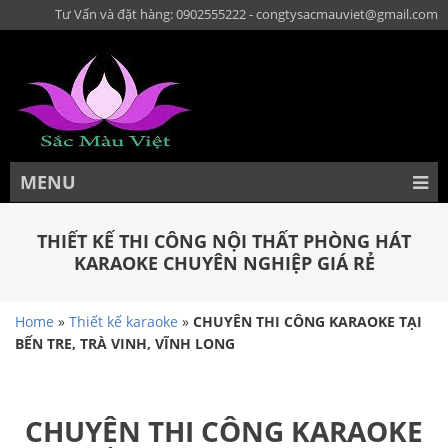
Tư Vấn và đặt hàng: 0902555222 - congtysacmauviet@gmail.com
MENU
THIẾT KẾ THI CÔNG NỘI THẤT PHÒNG HÁT
KARAOKE CHUYÊN NGHIỆP GIÁ RẺ
Home
»
Thiết kế karaoke
»
CHUYÊN THI CÔNG KARAOKE TẠI
BẾN TRE, TRÀ VINH, VĨNH LONG
CHUYÊN THI CÔNG KARAOKE