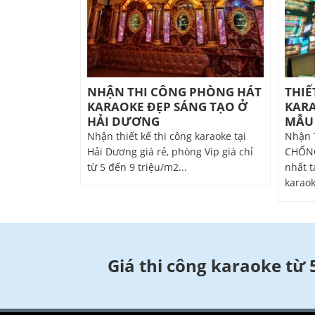
NHẬN THI CÔNG PHÒNG HÁT
THIẾ
KARAOKE ĐẸP SÁNG TẠO Ở
KARA
HẢI DƯƠNG
MẪU
Nhận thiết kế thi công karaoke tại
Nhận 
Hải Dương giá rẻ, phòng Vip giá chỉ
CHỐNG
từ 5 đến 9 triệu/m2...
nhất t
karaok
Giá thi công karaoke từ 