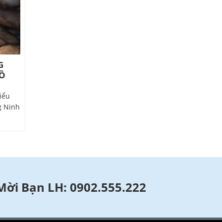
G
HỒ
iểu
g Ninh
 Mời Bạn LH: 0902.555.222