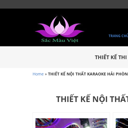
TRANG CH
THIẾT KẾ TH
Home
»
THIẾT KẾ NỘI THẤT KARAOKE HẢI PHÒ
THIẾT KẾ NỘI TH