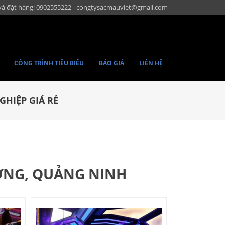
và đặt hàng: 0902555222 - congtysacmauviet@gmail.com
CÔNG TRÌNH TIÊU BIỂU
BÁO GIÁ
LIÊN HỆ
GHIỆP GIÁ RẺ
ƯƠNG, QUẢNG NINH