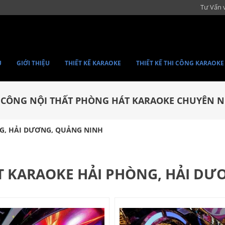
Tư Vấn 
Ủ
GIỚI THIỆU
THIẾT KẾ KARAOKE
THIẾT KẾ THI CÔNG KARAOKE
I CÔNG NỘI THẤT PHÒNG HÁT KARAOKE CHUYÊN N
NG, HẢI DƯƠNG, QUẢNG NINH
ẤT KARAOKE HẢI PHÒNG, HẢI D