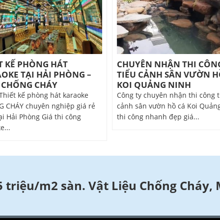
T KẾ PHÒNG HÁT
CHUYÊN NHẬN THI CÔN
OKE TẠI HẢI PHÒNG –
TIỂU CẢNH SÂN VƯỜN 
 CHỐNG CHÁY
KOI QUẢNG NINH
Thiết kế phòng hát karaoke
Công ty chuyên nhận thi công t
 CHÁY chuyên nghiệp giá rẻ
cảnh sân vườn hồ cá Koi Quản
ại Hải Phòng Giá thi công
thi công nhanh đẹp giá...
e...
5 triệu/m2 sàn. Vật Liệu Chống Cháy,