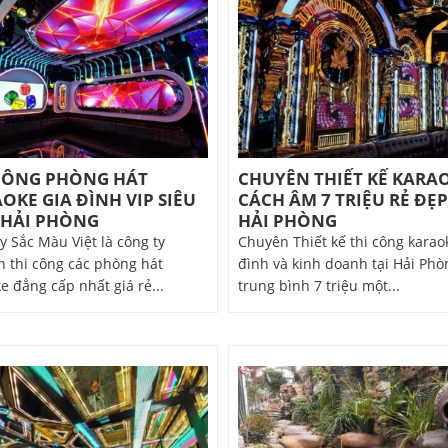
CÔNG PHÒNG HÁT
CHUYÊN THIẾT KẾ KARA
OKE GIA ĐÌNH VIP SIÊU
CÁCH ÂM 7 TRIỆU RẺ ĐẸP
 HẢI PHÒNG
HẢI PHÒNG
y Sắc Màu Việt là công ty
Chuyên Thiết kế thi công karao
 thi công các phòng hát
đình và kinh doanh tại Hải Phò
e đẳng cấp nhất giá rẻ...
trung bình 7 triệu một...