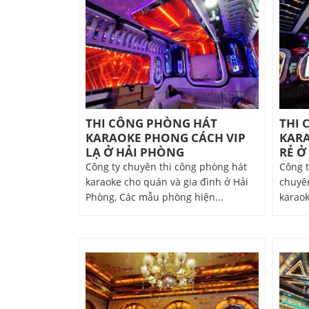
THI CÔNG PHÒNG HÁT
THI 
KARAOKE PHONG CÁCH VIP
KARA
LẠ Ở HẢI PHÒNG
RẺ Ở
Công ty chuyên thi công phòng hát
Công t
karaoke cho quán và gia đình ở Hải
chuyên
Phòng, Các mẫu phòng hiện...
karaok