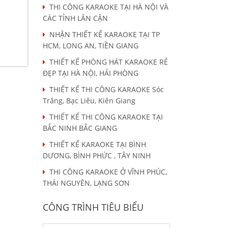
THI CÔNG KARAOKE TẠI HÀ NỘI VÀ
CÁC TỈNH LÂN CẬN
NHẬN THIẾT KẾ KARAOKE TẠI TP
HCM, LONG AN, TIỀN GIANG
THIẾT KẾ PHÒNG HÁT KARAOKE RẺ
ĐẸP TẠI HÀ NỘI, HẢI PHÒNG
THIẾT KẾ THI CÔNG KARAOKE Sóc
Trăng, Bạc Liêu, Kiên Giang
THIẾT KẾ THI CÔNG KARAOKE TẠI
BẮC NINH BẮC GIANG
THIẾT KẾ KARAOKE TẠI BÌNH
DƯƠNG, BÌNH PHỨC , TÂY NINH
THI CÔNG KARAOKE Ở VĨNH PHÚC,
THÁI NGUYÊN, LẠNG SƠN
CÔNG TRÌNH TIÊU BIỂU