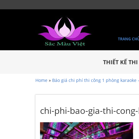
TRANG CH
THIẾT KẾ TH
Home
»
Báo giá chi phí thi công 1 phòng karaoke –
chi-phi-bao-gia-thi-cong