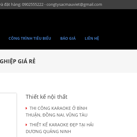
và đặt hàng: 0902555222 - congtysacmauviet@gmail.com
CÔNG TRÌNH TIÊU BIỂU
BÁO GIÁ
LIÊN HỆ
GHIỆP GIÁ RẺ
Thiết kế nội thất
THI CÔNG KARAOKE Ở BÌNH
THUẬN, ĐỒNG NAI, VŨNG TÀU
THIẾT KẾ KARAOKE ĐẸP TẠI HẢI
DƯƠNG QUẢNG NINH