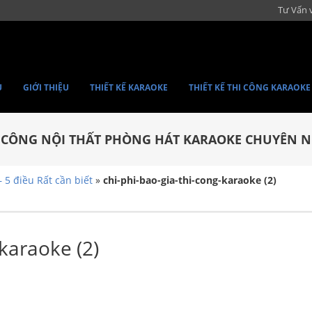
Tư Vấn 
Ủ
GIỚI THIỆU
THIẾT KẾ KARAOKE
THIẾT KẾ THI CÔNG KARAOKE
I CÔNG NỘI THẤT PHÒNG HÁT KARAOKE CHUYÊN N
 5 điều Rất cần biết
»
chi-phi-bao-gia-thi-cong-karaoke (2)
-karaoke (2)